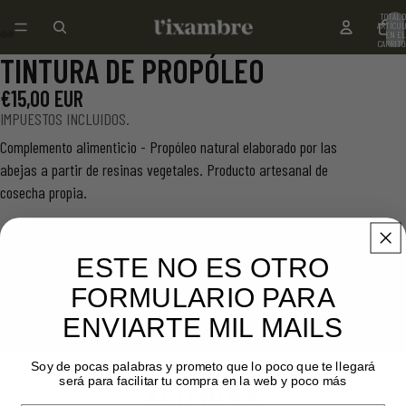
TOTAL 
ARTÍCUL
EN EL
CARRITO:
TINTURA DE PROPÓLEO
ABRIR
ABRIR
ABRIR
ABRIR
IMAGEN
IMAGEN
IMAGEN
IMAGEN
€15,00 EUR
A
A
A
A
IMPUESTOS INCLUIDOS.
PANTALLA
PANTALLA
PANTALLA
PANTALLA
Complemento alimenticio - Propóleo natural elaborado por las
COMPLETA
COMPLETA
COMPLETA
COMPLETA
abejas a partir de resinas vegetales. Producto artesanal de
cosecha propia.
Frasco con cuentagotas
ESTE NO ES OTRO
Incluye una
guía de uso, origen y advertencias de seguridad
FORMULARIO PARA
Contiene alcohol
DISMINUIR
AUMENTAR
ENVIARTE MIL MAILS
CANTIDAD
CANTIDAD
AGREGAR AL CARRITO
Soy de pocas palabras y prometo que lo poco que te llegará
será para facilitar tu compra en la web y poco más
AUTÉNTICA