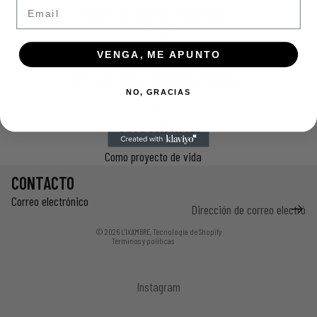
Email
Miel pura sin procesos industriales
RESPETO
VENGA, ME APUNTO
Por la naturaleza, siguiendo la floración
NO, GRACIAS
TRADICIÓN
Como proyecto de vida
CONTACTO
Correo electrónico
Política de privacidad
© 2026
L'IXAMBRE
,
Tecnología de Shopify
Términos y políticas
Instagram