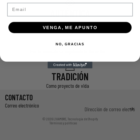
Email
AUTÉNTICA
Miel pura sin procesos industriales
VENGA, ME APUNTO
RESPETO
NO, GRACIAS
Por la naturaleza, siguiendo la floración
TRADICIÓN
Como proyecto de vida
CONTACTO
Correo electrónico
Política de privacidad
© 2026
L'IXAMBRE
,
Tecnología de Shopify
Términos y políticas