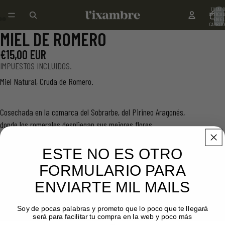
TOTAL 
ARTÍCUL
EN EL
CARRITO:
MIEL DE ROMERO
ABRIR
ABRIR
ABRIR
IMAGEN
IMAGEN
IMAGEN
€15,00 EUR
A
A
A
IMPUESTOS INCLUIDOS.
PANTALLA
PANTALLA
PANTALLA
Miel Natural, Cruda de Romero.
COMPLETA
COMPLETA
COMPLETA
Cosechada en la comarca del Sobrarbe, del Pirineo Aragonés,
donde los romerales despliegan sus mejores flores.
Tamaño
ESTE NO ES OTRO
900 gr
FORMULARIO PARA
460 gr
ENVIARTE MIL MAILS
DISMINUIR
AUMENTAR
CANTIDAD
CANTIDAD
AGREGAR AL CARRITO
Soy de pocas palabras y prometo que lo poco que te llegará
será para facilitar tu compra en la web y poco más